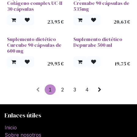
Colágeno complex UC-II
Cremabe 90 cápsulas de
30 cápsulas
535mg
23,95
€
20,63
€
Suplemento dietético
Suplemento dietético
Curcube 90 cápsulas de
Depurabe 500 ml
600 mg
29,95
€
19,75
€
1
2
3
4
Enlaces útiles
Inicio
Sobre nosotros