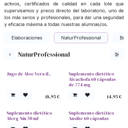
activos, certificados de calidad en cada lote que
supervisamos y precio directo del laboratorio, uno de
los más serios y profesionales, para dar una seguridad
y eficacia máxima a todas nuestras alumnas/os.
Elaboraciones
NaturProfessional
Bip
NaturProfessional
Jugo de Aloe Vera 1L.
Suplemento dietético
Alcachofa 60 cápsulas
de 774 mg
18,95
€
14,95
€
Suplemento dietético
Suplemento dietético
Alerg-Sin 50 ml
Ansibe 60 cápsulas